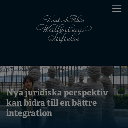
Hoppa
Top
till
huvudinnehåll
menu
Mobile
menu
Nya juridiska perspektiv
kan bidra till en bättre
integration