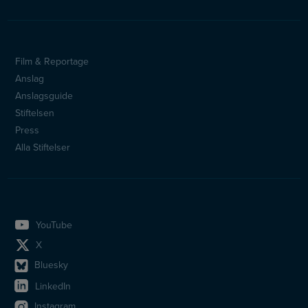
Film & Reportage
Sidfotsmeny
Anslag
Anslagsguide
Stiftelsen
Press
Alla Stiftelser
YouTube
X
Bluesky
LinkedIn
Instagram