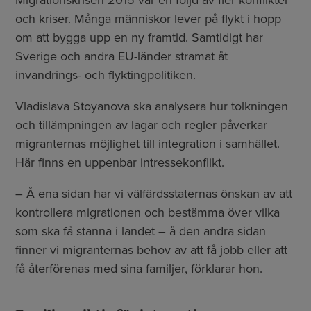
Migrationskrisen 2015 var en följd av fler konflikter
och kriser. Många människor lever på flykt i hopp
om att bygga upp en ny framtid. Samtidigt har
Sverige och andra EU-länder stramat åt
invandrings- och flyktingpolitiken.
Vladislava Stoyanova ska analysera hur tolkningen
och tillämpningen av lagar och regler påverkar
migranternas möjlighet till integration i samhället.
Här finns en uppenbar intressekonflikt.
– Å ena sidan har vi välfärdsstaternas önskan av att
kontrollera migrationen och bestämma över vilka
som ska få stanna i landet – å den andra sidan
finner vi migranternas behov av att få jobb eller att
få återförenas med sina familjer, förklarar hon.