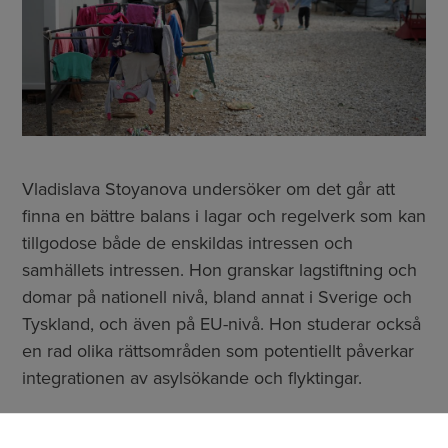
Vladislava Stoyanova undersöker om det går att
finna en bättre balans i lagar och regelverk som kan
tillgodose både de enskildas intressen och
samhällets intressen. Hon granskar lagstiftning och
domar på nationell nivå, bland annat i Sverige och
Tyskland, och även på EU-nivå. Hon studerar också
en rad olika rättsområden som potentiellt påverkar
integrationen av asylsökande och flyktingar.
– Det handlar bland annat om asylrätt och