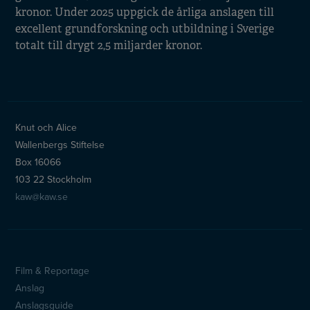
kronor. Under 2025 uppgick de årliga anslagen till
excellent grundforskning och utbildning i Sverige
totalt till drygt 2,5 miljarder kronor.
Knut och Alice
Wallenbergs Stiftelse
Box 16066
103 22 Stockholm
kaw@kaw.se
Film & Reportage
Sidfotsmeny
Anslag
Anslagsguide