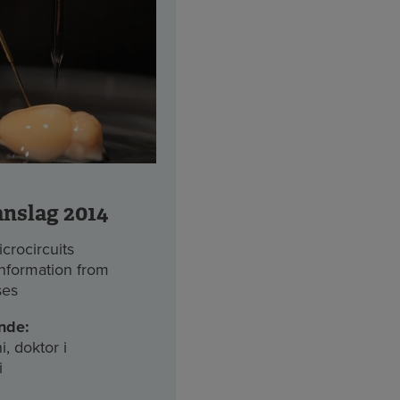
anslag 2014
crocircuits
information from
ses
nde:
, doktor i
i