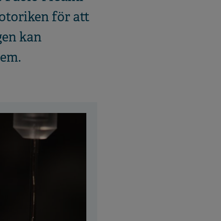
toriken för att
gen kan
tem.