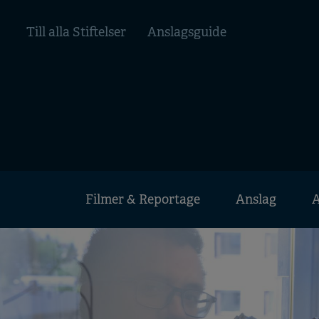
Hoppa
Top
till
Till alla Stiftelser
Anslagsguide
huvudinnehåll
menu
Huvudmeny
Filmer & Reportage
Anslag
A
Mobile
menu