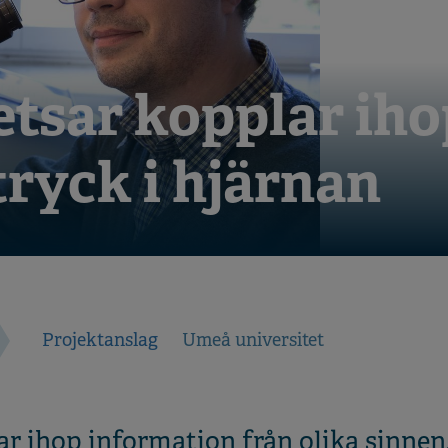
tsar kopplar iho
tryck i hjärnan
Projektanslag
Umeå universitet
r ihop information från olika sinnen