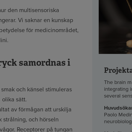
 hur den multisensoriska
ngerar. Vi saknar en kunskap
betydelse för medicinområdet,
ini.
ryck samordnas i
Projekt
The brain mi
t, smak och känsel stimuleras
integrating 
several sen
olika sätt.
Huvudsöka
ltat av förmågan att urskilja
Paolo Medini
 strålning, och hörseln
neurobiolog
dvågor. Receptorer på tungan