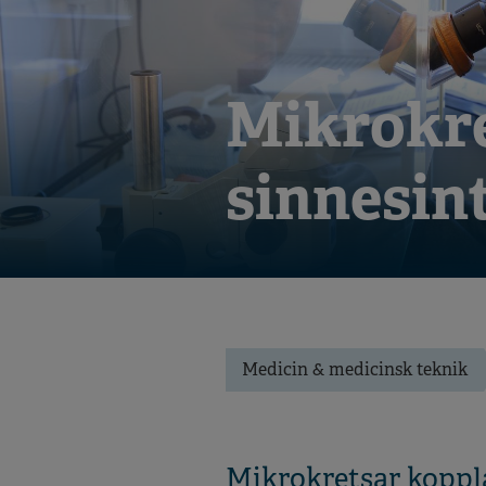
Mikrokre
sinnesin
Medicin & medicinsk teknik
Mikrokretsar koppla