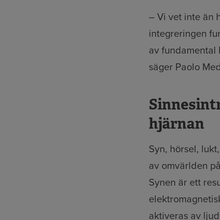
– Vi vet inte än
integreringen fu
av fundamental 
säger Paolo Med
Sinnesint
hjärnan
Syn, hörsel, luk
av omvärlden på 
Synen är ett resu
elektromagnetisk
aktiveras av lju