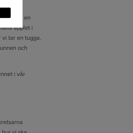
amför oss en
ålla äpplet i
vi tar en tugga.
munnen och
nnet i vår
kretsarna
 hur vi ska