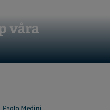
p våra
. Paolo Medini