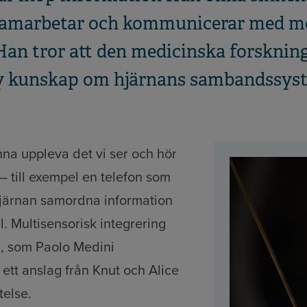
samarbetar och kommunicerar med mo
. Han tror att den medicinska forsknin
ny kunskap om hjärnans sambandssys
unna uppleva det vi ser och hör
 till exempel en telefon som
hjärnan samordna information
ll. Multisensorisk integrering
n, som Paolo Medini
tt anslag från Knut och Alice
telse.