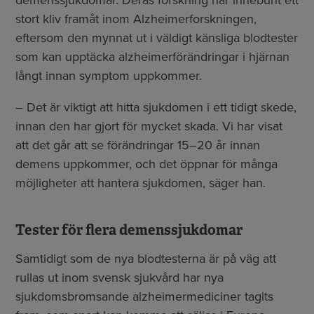
demenssjukdomar. Deras forskning har inneburit ett
stort kliv framåt inom Alzheimerforskningen,
eftersom den mynnat ut i väldigt känsliga blodtester
som kan upptäcka alzheimerförändringar i hjärnan
långt innan symptom uppkommer.
– Det är viktigt att hitta sjukdomen i ett tidigt skede,
innan den har gjort för mycket skada. Vi har visat
att det går att se förändringar 15–20 år innan
demens uppkommer, och det öppnar för många
möjligheter att hantera sjukdomen, säger han.
Tester för flera demenssjukdomar
Samtidigt som de nya blodtesterna är på väg att
rullas ut inom svensk sjukvård har nya
sjukdomsbromsande alzheimermediciner tagits