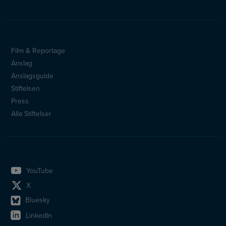
Film & Reportage
Sidfotsmeny
Anslag
Anslagsguide
Stiftelsen
Press
Alla Stiftelser
YouTube
X
Bluesky
LinkedIn