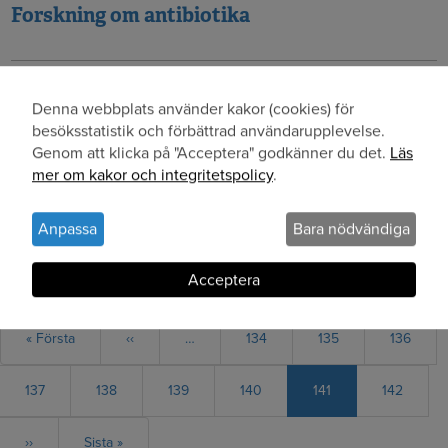
Forskning om antibiotika
Visualisering
Denna webbplats använder kakor (cookies) för
Användning
besöksstatistik och förbättrad användarupplevelse.
Genom att klicka på "Acceptera" godkänner du det.
Läs
av
mer om kakor och integritetspolicy
.
Kemisatsning i Umeå kan ge framtidens olja
personuppgifter
och
Anpassa
Bara nödvändiga
kakor
Acceptera
Paginering
First
« Första
Föregående
‹‹
…
Sida
134
Sida
135
Sida
136
page
sida
Sida
137
Sida
138
Sida
139
Sida
140
Nuvarande
141
Sida
142
sida
Nästa
››
Sista
Sista »