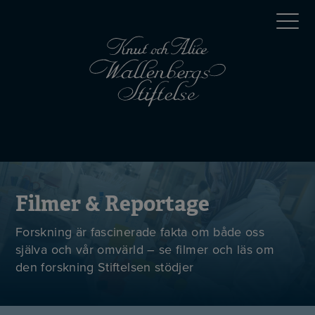
Hoppa
Top
till
huvudinnehåll
menu
Mobile
menu
Filmer & Reportage
Forskning är fascinerade fakta om både oss
själva och vår omvärld – se filmer och läs om
den forskning Stiftelsen stödjer