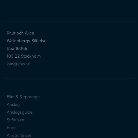
Knut och Alice
Wallenbergs Stiftelse
Box 16066
103 22 Stockholm
kaw@kaw.se
Film & Reportage
Sidfotsmeny
Anslag
Anslagsguide
Stiftelsen
Press
Alla Stiftelser