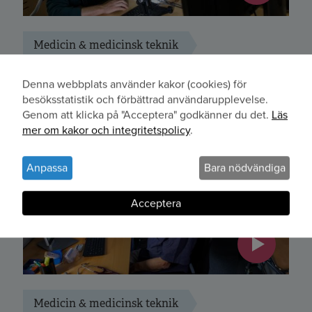
Medicin & medicinsk teknik
Forskning som kan ge mer
Denna webbplats använder kakor (cookies) för
Användning
individanpassade behandlingar vid
besöksstatistik och förbättrad användarupplevelse.
beroendesjukdom
Genom att klicka på "Acceptera" godkänner du det.
Läs
av
mer om kakor och integritetspolicy
.
personuppgifter
och
Anpassa
Bara nödvändiga
kakor
Acceptera
Medicin & medicinsk teknik