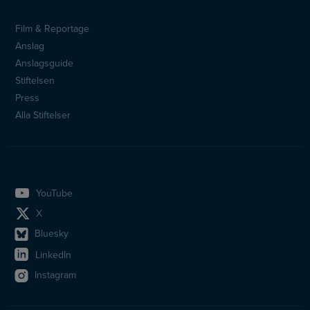
Film & Reportage
Sidfotsmeny
Anslag
Anslagsguide
Stiftelsen
Press
Alla Stiftelser
YouTube
X
Bluesky
LinkedIn
Instagram