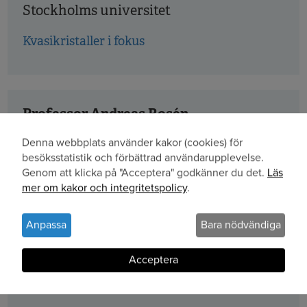
Stockholms universitet
Kvasikristaller i fokus
Professor Andreas Rosén
Chalmers tekniska högskola och
Denna webbplats använder kakor (cookies) för
Göteborgs universitet
Användning
besöksstatistik och förbättrad användarupplevelse.
Genom att klicka på "Acceptera" godkänner du det.
Läs
av
Degenererade elliptiska operatorer med
mer om kakor och integritetspolicy
.
breda tillämpningar
personuppgifter
och
Anpassa
Bara nödvändiga
kakor
Acceptera
Dr Anders Mörtberg
Stockholms universitet