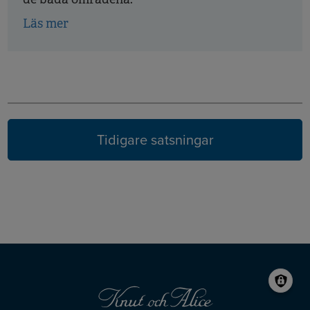
Läs mer
Tidigare
år
Tidigare satsningar