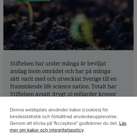
Stiftelsen har under många år beviljat
anslag inom området och har på många
sätt varit med och utvecklat Sverige till en
framstående life science nation. Totalt har
Stiftelsen avsatt drygt 10 miljarder kronor
inom life science för perioden 2014–2033.
Denna webbplats använder kakor (cookies) för
Läs mer
Användning
besöksstatistik och förbättrad användarupplevelse.
Genom att klicka på "Acceptera" godkänner du det.
Läs
av
mer om kakor och integritetspolicy
.