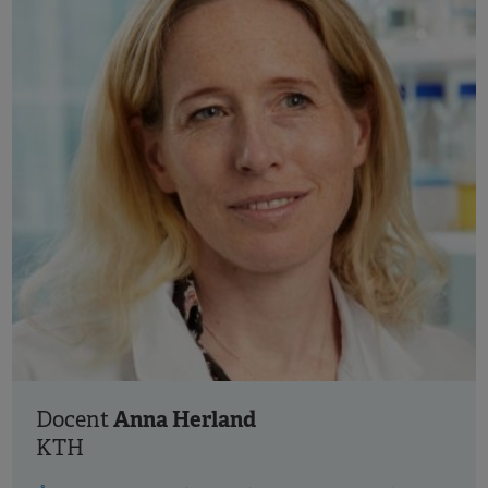
Anna Herland
Docent
KTH