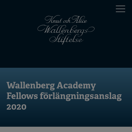
Hoppa
Top
till
huvudinnehåll
menu
Mobile
menu
Wallenberg Academy
Fellows förlängningsanslag
2020