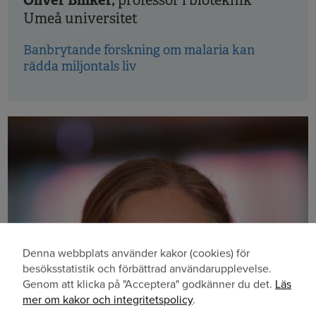
Oliver Billker,
professor i bioteknik
Umeå universitet
Banbrytande forskning om malaria kan
rädda miljontals liv
Denna webbplats använder kakor (cookies) för
Användning
besöksstatistik och förbättrad användarupplevelse.
Genom att klicka på "Acceptera" godkänner du det.
Läs
av
mer om kakor och integritetspolicy
.