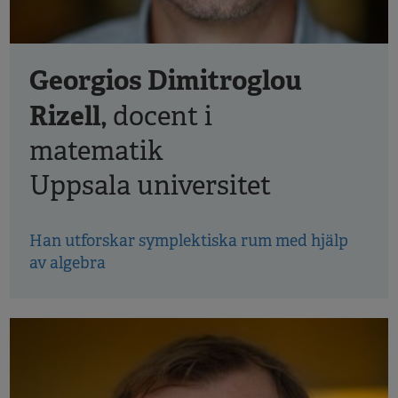
Georgios Dimitroglou
Rizell,
docent i
matematik
Uppsala universitet
Han utforskar symplektiska rum med hjälp
av algebra